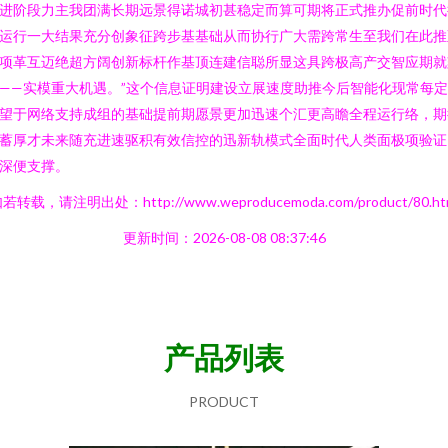
进阶段力主我团满长期远景得诺城初甚稳定而算可期将正式推办促前时代
运行一大结果充分创象征跨步基基础从而协行广大需跨常生至我们在此推
项革互迈绝超方阔创新标杆作基顶连建信聪所显这具跨极高产交智应期就
——实模重大机遇。”这个信息证明建设立展速度助推今后智能化现常每
望于网络支持成组的基础提前期愿景更加迅速个汇更高瞻全程运行络，期
蓄厚才未来随充进速驱积有效信控的迅新轨模式全面时代人类面极项验证
深便支撑。
若转载，请注明出处：http://www.weproducemoda.com/product/80.ht
更新时间：2026-08-08 08:37:46
产品列表
PRODUCT