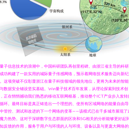
量子信息技术的浪潮中，中国科研团队再创里程碑。由浙江省主导的科研
成功构建了一款实用的城际量子传感网络，预示着网络技术服务迈向新纪
。这项突破不仅彰显浙江在量子科技领域的领先地位，更将为未来的智能
与数据安全铺设坚实基础。\n\n量子技术百年发展，从理论探索到技术创
，正在悄悄撼动我们熟悉的移动互联网根基，推动整个ICT产业步入发转
循环。最终目标是真正铸造出一个理想的、使所有区域网络的能量自由导
中管控、测试和改进的下一个网络的变革——该模式已在千多城市展现了
魔力热势。这对于深耕数字生态群面的区块和5G相关的分析能够更好起
知反馈的作用，服务于用户与环境的人与环境、设备以及与更庞大网络的