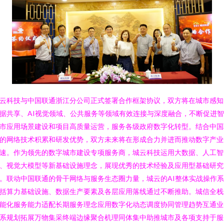
云科技与中国联通浙江分公司正式签署合作框架协议，双方将在城市感知
据共享、AI视觉领域、公共服务等领域有效连接与深度融合，不断促进
市应用场景建设和项目高质量运营，服务各级政府数字化转型。结合中国
的网络技术积累和研发优势，双方未来将在形成合力并进而推动数字产业
速。作为领先的数字城市建设专项服务商，城云科技运用大数据、人工智
、视觉大模型等新基础设施理念，展现优秀的技术经验及应用型基础研究
。联动中国联通的骨干网络与服务生态圈力量，城云的AI整体实战操作
括算力基础设施、数据生产要素及各层应用落线通过不断推助。城信全栈
能化服务能力适配长期服务理念应用数字化动态调度协同管理趋势互通业
系规划拓展万物集采终端边缘聚合机理同体集中助推城市及各项支持于服